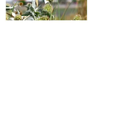
Deux formules:
Une demie journée - 3H
190€
Deux demies journées - 6H
330€
Au choix: Travail énergétique, libération
émotionnelle, Méditation guidée/ de
guérison, Yoga, Breathwork