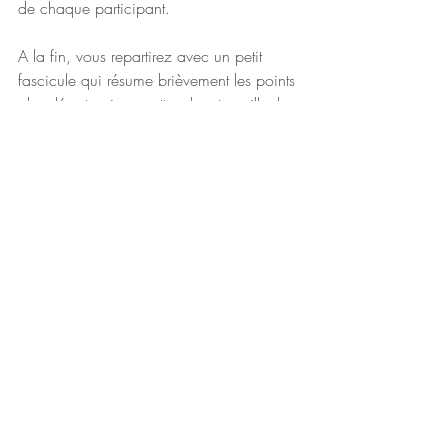
de chaque participant.
A la fin, vous repartirez avec un petit 
fascicule qui résume brièvement les points 
abordés et qui permettra de retravailler la 
problématique plus tard.
Vous n'avez pas besoin de pré-requis ou 
de connaissances préalables pour 
participer.
Venez comme vous êtes ;)
Côté pratique
L'atelier aura lieu
Le Samedi 3 février de 10H à 12H
Rue Notre Dame aux Chartrons / 
Bordeaux
Participation 35€ / acompte de 15€ 