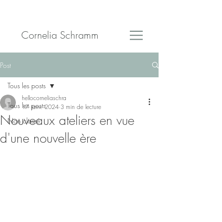
Cornelia Schramm
Post
Tous les posts
hellocorneliaschra
Tous les posts
17 janv. 2024
3 min de lecture
Nouveaux ateliers en vue
Non classé
d'une nouvelle ère